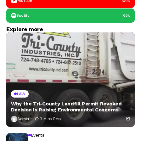
YouTube
100k
Spotify
65k
Explore more
LAW
Why the Tri-County Landfill Permit Revoked
Decision Is Raising Environmental Concerns
Admin
3 Mins Read
Events